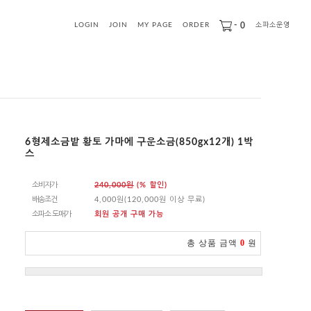
-
0
LOGIN
JOIN
MY PAGE
ORDER
소파소운영
6형제소금밭 황토 가마에 구운소금(850gx12개) 1박
스
소비자가
240,000원
(% 할인)
배송조건
4,000원(120,000원 이상 무료)
소파소 도매가
회원 공개 구매 가능
총 상품 금액
0
원