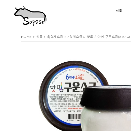
식품
HOME
>
식품
>
육형제소금
> 6형제소금밭 황토 가마에 구운소금(850GX1