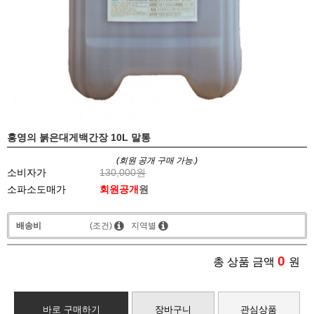
홍영의 붉은대게백간장 10L 말통
(회원 공개 구매 가능.)
소비자가
130,000원
소파소도매가
회원공개
원
배송비
(조건)
지역별
0
총 상품 금액
원
바로 구매하기
장바구니
관심상품