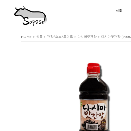
식품
HOME
>
식품
>
간장/소스/조미료
>
다시마맛간장
> 다시마맛간장 (900M