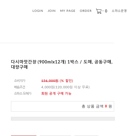
-
0
LOGIN
JOIN
MY PAGE
ORDER
소파소운영
다시마맛간장 (900mlx12개) 1박스 / 도매, 공동구매,
대량구매
소비자가
156,000원
(% 할인)
배송조건
4,000원(120,000원 이상 무료)
소파소 도매가
회원 공개 구매 가능
총 상품 금액
0
원