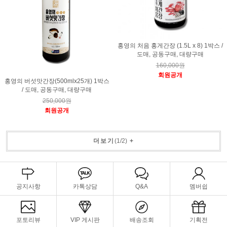
홍영의 처음 홍게간장 (1.5L x 8) 1박스 /
도매, 공동구매, 대량구매
160,000원
회원공개
홍영의 버섯맛간장(500mlx25개) 1박스
/ 도매, 공동구매, 대량구매
250,000원
회원공개
더보기
(
1
/
2
)
+
공지사항
카톡상담
Q&A
멤버쉽
포토리뷰
VIP 게시판
배송조회
기획전