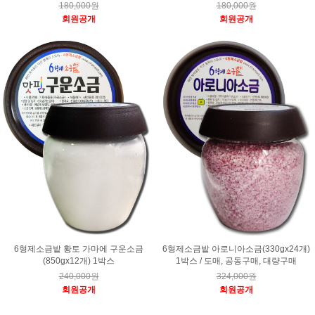
180,000원
180,000원
회원공개
회원공개
6형제소금밭 황토 가마에 구운소금
6형제소금밭 아로니아소금(330gx24개)
(850gx12개) 1박스
1박스 / 도매, 공동구매, 대량구매
240,000원
324,000원
회원공개
회원공개