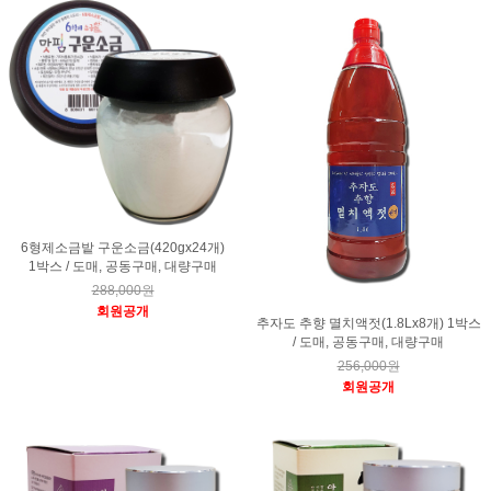
6형제소금밭 구운소금(420gx24개)
1박스 / 도매, 공동구매, 대량구매
288,000원
회원공개
추자도 추향 멸치액젓(1.8Lx8개) 1박스
/ 도매, 공동구매, 대량구매
256,000원
회원공개